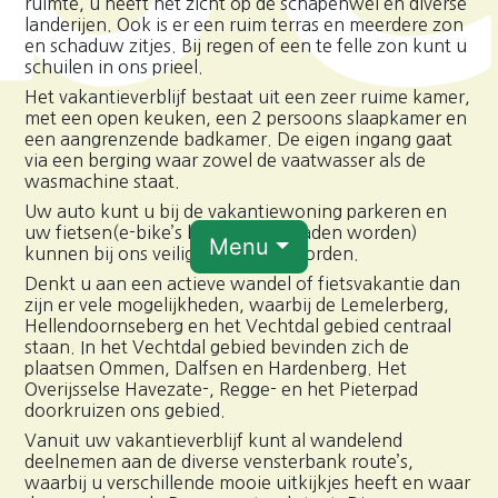
ruimte, u heeft het zicht op de schapenwei en diverse
landerijen. Ook is er een ruim terras en meerdere zon
en schaduw zitjes. Bij regen of een te felle zon kunt u
schuilen in ons prieel.
Het vakantieverblijf bestaat uit een zeer ruime kamer,
met een open keuken, een 2 persoons slaapkamer en
een aangrenzende badkamer. De eigen ingang gaat
via een berging waar zowel de vaatwasser als de
wasmachine staat.
Uw auto kunt u bij de vakantiewoning parkeren en
uw fietsen(e-bike’s kunnen opgeladen worden)
Menu
kunnen bij ons veilig weg gezet worden.
Denkt u aan een actieve wandel of fietsvakantie dan
zijn er vele mogelijkheden, waarbij de Lemelerberg,
Hellendoornseberg en het Vechtdal gebied centraal
staan. In het Vechtdal gebied bevinden zich de
plaatsen Ommen, Dalfsen en Hardenberg. Het
Overijsselse Havezate-, Regge- en het Pieterpad
doorkruizen ons gebied.
Vanuit uw vakantieverblijf kunt al wandelend
deelnemen aan de diverse vensterbank route’s,
waarbij u verschillende mooie uitkijkjes heeft en waar