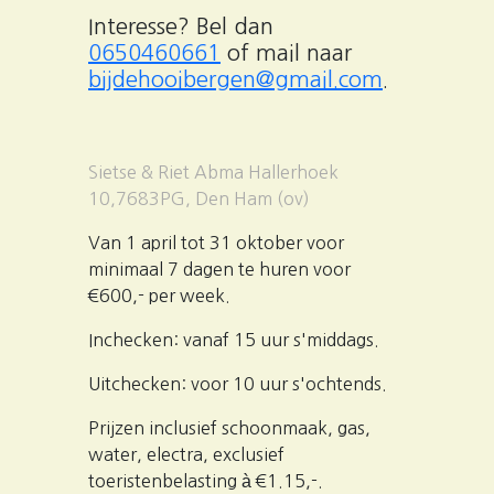
Interesse? Bel dan
0650460661
of mail naar
bijdehooibergen@gmail.com
.
Sietse & Riet Abma Hallerhoek
10,7683PG, Den Ham (ov)
Van 1 april tot 31 oktober voor
minimaal 7 dagen te huren voor
€600,- per week.
Inchecken: vanaf 15 uur s'middags.
Uitchecken: voor 10 uur s'ochtends.
Prijzen inclusief schoonmaak, gas,
water, electra, exclusief
toeristenbelasting à €1.15,-.